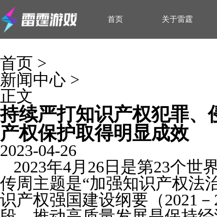
首页
关于雷霆
首页
>
新闻中心
>
正文
持续严打知识产权犯罪、
产权保护取得明显成效
2023-04-26
2023
年
4
月
26
日是第
23
个世
传周主题是
“
加强知识产权法
识产权强国建设纲要（
2021
－
段，推动高质量发展是保持经