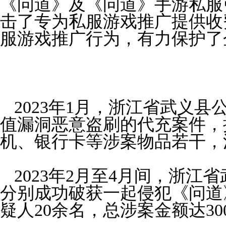
《问道》及《问道》手游私服
击了专为私服游戏推广提供收
服游戏推广行为，有力保护了
2023
年
1
月，浙江省武义县
值漏洞恶意盗刷的代充案件，
机、银行卡等涉案物品若干，
2023
年
2
月
至4
月间，浙江省
分别成功破获一起侵犯《问道
疑人
20
余名，总涉案金额达
30