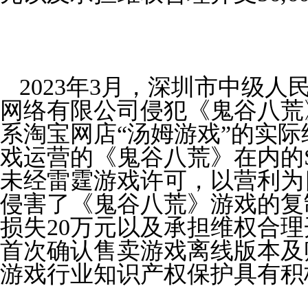
2023
年
3
月，深圳市中级人
网络有限公司侵犯《鬼谷八荒
系淘宝网店
“
汤姆游戏
”
的实际
戏运营的《鬼谷八荒》在内的
未经雷霆游戏许可，以营利
侵害了《鬼谷八荒》游戏的复
损失
20
万元以及承担维权合理
首次确认售卖游戏离线版本及
游戏行业知识产权保护具有积