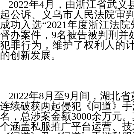
2022
年
4
月，由浙江省武义
起公诉、义乌市人民法院审
成功入选
“2021
年度浙江法院
督办案件，
9
名被告被判刑并
犯罪行为，维护了权利人的
的创新发展。
2022
年
8
月
至9
月间，湖北省
连续破获两起侵犯《问道》手
名，总涉案金额
3
000
余万元。
个涵盖私服推广平台运营、技