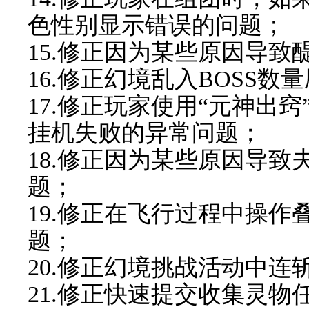
色性别显示错误的问题；
15.修正因为某些原因导
16.修正幻境乱入BOSS
17.修正玩家使用“元神出
挂机失败的异常问题；
18.修正因为某些原因导
题；
19.修正在飞行过程中操
题；
20.修正幻境挑战活动中连
21.修正快速提交收集灵