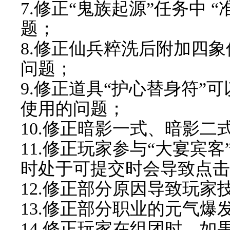
7.修正“鬼族起源”任务中
题；
8.修正仙兵粹洗后附加四
问题；
9.修正道具“护心替身符”
使用的问题；
10.修正暗影一式、暗影
11.修正玩家参与“大宴宾
时处于可提交时会导致点击
12.修正部分原因导致玩
13.修正部分职业的元气
14.修正玩家在组团时，